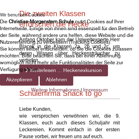
Die zweiten Klassen
Wir benutzen Cookies
Die
Christian-Morgenstern Schule
nutzt Cookies auf Ihrer
erforschen die Hecke
Internetseite. Einige von ihnen sind essenziell für den Betrieb
der Seite, während andere uns helfen, diese Website und die
Anfang Oktober kam der Umweltexperte Herr
Nutzererfahrung zu verbessern (Tracking Cookies).
Blacek in die Klassen 2a, 2b und 2c, um
Sie können selbst entscheiden, ob Sie die Cookies zulassen
deren Wissen über Heckensträucher zu
möchten. Bitte beachten Sie, dass bei einer Ablehnung
vertiefen.
womöglich nicht mehr alle Funktionalitäten der Seite zur
Verfügung stehen.
Weiterlesen … Heckenexkursion
Akzeptieren
Ablehnen
Weitere Informationen
Impressum
|
Schülerfirma Snack to go
Liebe Kunden,
wie versprochen verwöhnen wir, die 9.
Klassen, euch auch dieses Schuljahr mit
Leckereien. Kommt einfach in der ersten
Pause vorbei, wir freuen uns auf euch.